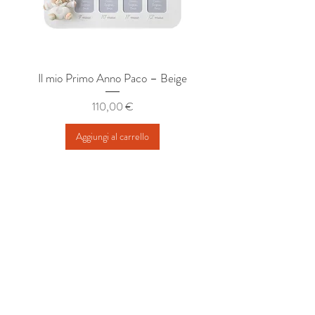
Il mio Primo Anno Paco – Beige
Album Nascita Mimì 2
Prezzo
110,00 €
Aggiungi al carrello
Mendozzi.it