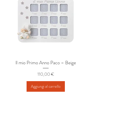
Il mio Primo Anno Paco – Beige
Album Nascita Mimì 2
Prezzo
110,00 €
Aggiungi al carrello